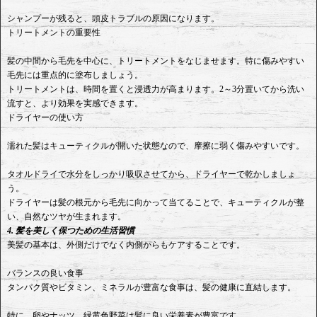
シャンプーが残ると、頭皮トラブルの原因になります。
トリートメントの重要性
髪の中間から毛先を中心に、トリートメントをなじませます。特に傷みやすい
毛先には重点的に塗布しましょう。
トリートメントは、時間を置くと浸透力が高まります。2～3分置いてから洗い
流すと、より効果を実感できます。
ドライヤーの使い方
濡れた髪はキューティクルが開いた状態なので、摩擦に弱く傷みやすいです。
タオルドライで水分をしっかり吸収させてから、ドライヤーで乾かしましょ
う。
ドライヤーは髪の根元から毛先に向かって当てることで、キューティクルが整
い、自然なツヤが生まれます。
4. 髪を美しく保つための生活習慣
美髪の基本は、外側だけでなく内側からもケアすることです。
バランスの良い食事
タンパク質やビタミン、ミネラルが豊富な食事は、髪の健康に直結します。
特に、卵やナッツ、緑黄色野菜は髪に良い栄養素が豊富です。