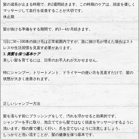
髪の成長が止まる時期で、約2週間続きます。この時期のケアは、頭皮を優しく
マッサージして血行を促進することが大切です。
休止期
髪が抜ける準備をする期間で、約3～4か月続きます。
1日に50～100本の抜け毛は正常範囲内ですが、急に抜け毛が増えた場合はスト
レスや生活習慣を見直す必要があります。
3. 美髪を保つ基本ケア
美しい髪を育てるには、日常のお手入れが欠かせません。
特にシャンプー、トリートメント、ドライヤーの使い方を見直すだけで、髪の
状態が大きく改善されます。
正しいシャンプー方法
髪を濡らす前にブラッシングをして、汚れを浮かせると効果的です。
シャンプーを手に取り、泡立ててから髪ではなく頭皮をマッサージするように
洗います。指の腹で優しく行い、爪を立てないように注意しましょう。
しっかりと洗い流すことが、髪の健康を保つ基本です。