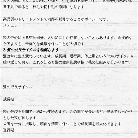
髪の内側にあり、髪の強さや弾力、色を決める部分です。この部分が乾燥や栄
養不足で弱ると、枝毛や切れ毛の原因になります。
高品質のトリートメントで内部を補修することがポイントです。
メデュラ
髪の中心にある空洞部分。太い髪にしか存在しないこともあります。直接的な
ケアよりも、全体的な健康を保つことが大切です。
2. 髪の成長サイクルを理解しよう
髪は常に生え変わっています。成長期、退行期、休止期という3つのサイクルを
繰り返しており、これを知ると髪の健康状態や抜け毛の仕組みが分かります。
髪の成長サイクル
成長期
髪が伸びる期間で、約2～6年続きます。この期間が長いほど、健康でしっかり
とした髪が育ちます。
栄養を十分に摂取し、頭皮を清潔に保つことで成長期を最大化できます。
退行期